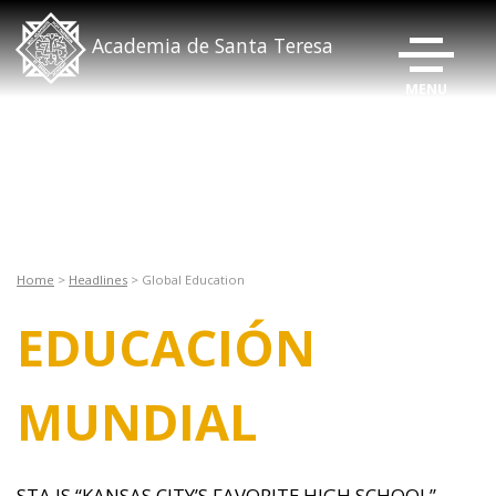
ALTERNAR
Academia de Santa Teresa
Home
>
Headlines
>
Global Education
EDUCACIÓN
MUNDIAL
STA IS “KANSAS CITY’S FAVORITE HIGH SCHOOL” –