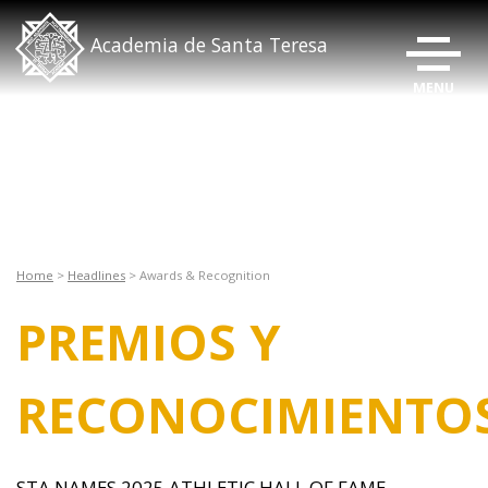
ALTERNA
Academia de Santa Teresa
Home
>
Headlines
>
Awards & Recognition
PREMIOS Y
RECONOCIMIENTO
STA NAMES 2025 ATHLETIC HALL OF FAME