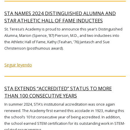
STA NAMES 2024 DISTINGUISHED ALUMNA AND
STAR ATHLETIC HALL OF FAME INDUCTEES
St. Teresa’s Academy is proud to announce this year’s Distinguished
Alumna, Marion (Spence, ’87) Pierson, M.D., and two inductees into
the Athletic Hall of Fame, Kathy (Teahan, ’76) Jantasch and Sue
Christenson (posthumous award).
Seguir leyendo
STA EXTENDS “ACCREDITED” STATUS TO MORE
THAN 100 CONSECUTIVE YEARS
In summer 2024, STA’s institutional accreditation was once again
renewed. The Academy first earned this accolade in 1923, making this
the school’s 101st consecutive year of being accredited. In addition,
the school earned STEM certification for its outstanding work in STEM-
related programming.