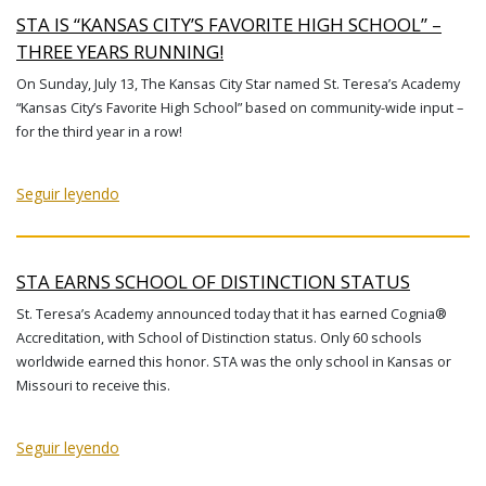
STA IS “KANSAS CITY’S FAVORITE HIGH SCHOOL” –
THREE YEARS RUNNING!
On Sunday, July 13, The Kansas City Star named St. Teresa’s Academy
“Kansas City’s Favorite High School” based on community-wide input –
for the third year in a row!
Seguir leyendo
STA EARNS SCHOOL OF DISTINCTION STATUS
St. Teresa’s Academy announced today that it has earned Cognia®
Accreditation, with School of Distinction status. Only 60 schools
worldwide earned this honor. STA was the only school in Kansas or
Missouri to receive this.
Seguir leyendo