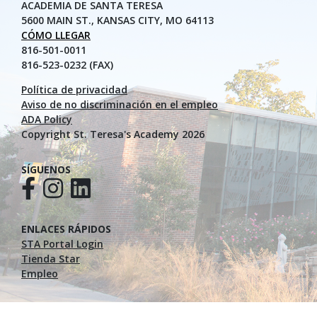
ACADEMIA DE SANTA TERESA
5600 MAIN ST., KANSAS CITY, MO 64113
CÓMO LLEGAR
816-501-0011
816-523-0232 (FAX)
Política de privacidad
Aviso de no discriminación en el empleo
ADA Policy
Copyright St. Teresa's Academy 2026
SÍGUENOS
ENLACES RÁPIDOS
STA Portal Login
Tienda Star
Empleo