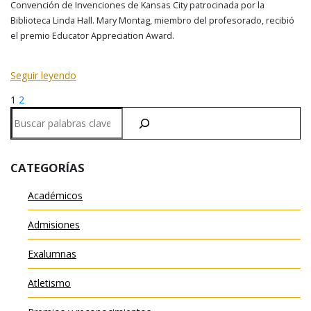
Convención de Invenciones de Kansas City patrocinada por la
Biblioteca Linda Hall. Mary Montag, miembro del profesorado, recibió
el premio Educator Appreciation Award.
Seguir leyendo
Page
Page
Next
Posts
1
2
page
Buscar
pagination
en
CATEGORÍAS
Académicos
Admisiones
Exalumnas
Atletismo