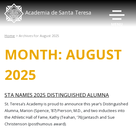
ALTERNAR
Academia de Santa Teresa
Home
>
Archives for August 2025
MONTH:
AUGUST
2025
STA NAMES 2025 DISTINGUISHED ALUMNA
St. Teresa’s Academy is proud to announce this year’s Distinguished
Alumna, Marion (Spence, ’87) Pierson, M.D., and two inductees into
the Athletic Hall of Fame, Kathy (Teahan, ’76) Jantasch and Sue
Christenson (posthumous award).