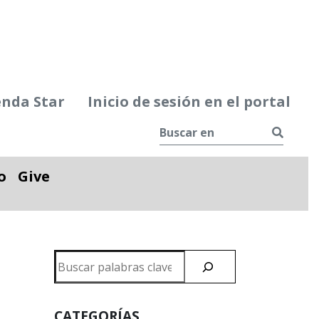
enda Star
Inicio de sesión en el portal
Busca
o
Give
le
Alternar desplegable
Buscar
en
CATEGORÍAS