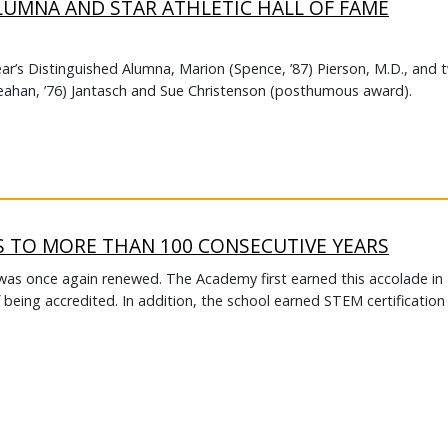
LUMNA AND STAR ATHLETIC HALL OF FAME
ar’s Distinguished Alumna, Marion (Spence, ’87) Pierson, M.D., and 
Teahan, ’76) Jantasch and Sue Christenson (posthumous award).
S TO MORE THAN 100 CONSECUTIVE YEARS
 was once again renewed. The Academy first earned this accolade in
 being accredited. In addition, the school earned STEM certification 