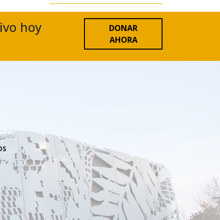
tivo hoy
DONAR
AHORA
OS
n