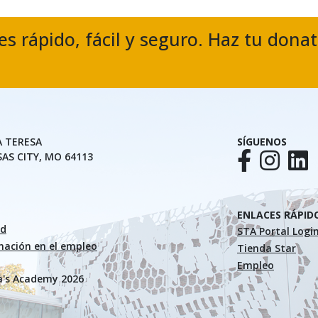
es rápido, fácil y seguro. Haz tu dona
A TERESA
SÍGUENOS
SAS CITY, MO 64113
ENLACES RÁPID
ad
STA Portal Logi
inación en el empleo
Tienda Star
Empleo
a's Academy 2026