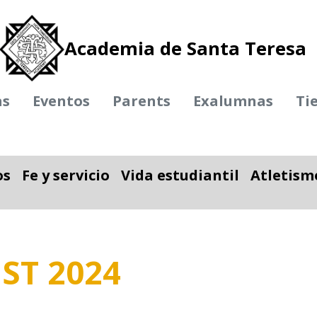
Academia de Santa Teresa
as
Eventos
Parents
Exalumnas
Ti
os
Fe y servicio
Vida estudiantil
Atletism
ble
nar desplegable
Alternar desplegable
Alternar desplegab
ST 2024