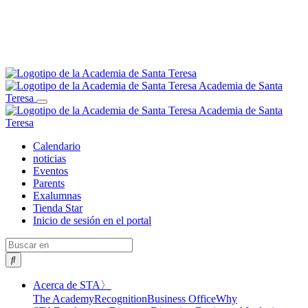
Academia de Santa
Teresa
Alternar
Academia de Santa
navegación
Teresa
Calendario
noticias
Eventos
Parents
Exalumnas
Tienda Star
Inicio de sesión en el portal
Buscar
en
Alternar
Acerca de STA
〉
desplegable
The Academy
Recognition
Business Office
Why